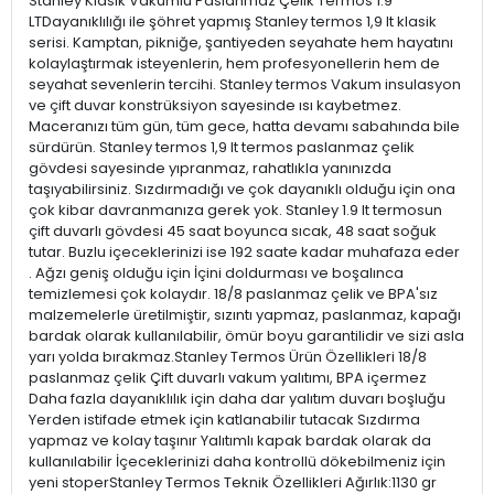
Stanley Klasik Vakumlu Paslanmaz Çelik Termos 1.9
LTDayanıklılığı ile şöhret yapmış Stanley termos 1,9 lt klasik
serisi. Kamptan, pikniğe, şantiyeden seyahate hem hayatını
kolaylaştırmak isteyenlerin, hem profesyonellerin hem de
seyahat sevenlerin tercihi. Stanley termos Vakum insulasyon
ve çift duvar konstrüksiyon sayesinde ısı kaybetmez.
Maceranızı tüm gün, tüm gece, hatta devamı sabahında bile
sürdürün. Stanley termos 1,9 lt termos paslanmaz çelik
gövdesi sayesinde yıpranmaz, rahatlıkla yanınızda
taşıyabilirsiniz. Sızdırmadığı ve çok dayanıklı olduğu için ona
çok kibar davranmanıza gerek yok. Stanley 1.9 lt termosun
çift duvarlı gövdesi 45 saat boyunca sıcak, 48 saat soğuk
tutar. Buzlu içeceklerinizi ise 192 saate kadar muhafaza eder
. Ağzı geniş olduğu için İçini doldurması ve boşalınca
temizlemesi çok kolaydır. 18/8 paslanmaz çelik ve BPA'sız
malzemelerle üretilmiştir, sızıntı yapmaz, paslanmaz, kapağı
bardak olarak kullanılabilir, ömür boyu garantilidir ve sizi asla
yarı yolda bırakmaz.Stanley Termos Ürün Özellikleri 18/8
paslanmaz çelik Çift duvarlı vakum yalıtımı, BPA içermez
Daha fazla dayanıklılık için daha dar yalıtım duvarı boşluğu
Yerden istifade etmek için katlanabilir tutacak Sızdırma
yapmaz ve kolay taşınır Yalıtımlı kapak bardak olarak da
kullanılabilir İçeceklerinizi daha kontrollü dökebilmeniz için
yeni stoperStanley Termos Teknik Özellikleri Ağırlık:1130 gr