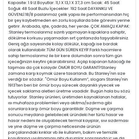
Kapasite: 1.9 Lt Boyutlar: 11,1 X 13,1 X 37,3 cm Sıcak: 45 Saat
Soğuk 48 Saat Buzlu İçecekler: 192 Saat DAYANIKLI VE
GÜVENLİ:18/8 paslanmaz çelik yapısı ile performansından hiç
bir şey kaybetmeden en zorlu koşullarda bile görevini yerine
getirir. Arabada, işte, çadırda, her yerde..ÇOK AMAÇLI KAPAK:
:Stanley termoslarımız sızıntı yapmayan kapaklara sahiptir,
dökülme korkusu yaşamadan sırt çantanızda taşıyabilirsiniz.
Geniş ağzı sayesinde kolay dökülür, kapağı ise bardak
olarak kullanılabilir.TÜM GÜN SÜREN KEYİF:Farklı hacimlere
sahip termoslarımız ile bir kere dolumdan sonra tüm gün
içeceğinizin keyfini çıkarabilirsiniz. Açılıp kapanan tutacağı ile
taşıması da çok kolaydır.ÖMÜR BOYU GARANTİ!Stanley
zamana karşı koymak üzere tasarlandı. Bu Stanley'nin size
verdiği bir sözdür. "Ömür Boyu Kullanım”, sloganı Stanley'nin
1913'ten beri bir ömür boyu sürecek dayanıklı yiyecek ve
içecek saklama aletleri üretme vaadidir. Bugün hala bu sözü
tutuyorlar. Stanley ürünleri, üretimden kaynaklanan hatalar,
ısı muhafaza problemleri veya akıtma/sızdırma gibi
sorunlara karşı ömür boyu garantilidir. Düşme ve çarpma
sonucu meydana gelebilecek üründeki her türlü hasar ve
hasar nedeni ile oluşabilecek termal kayıplar, sıvı sızdırması
ve yine düşme ve çarpma neticesinde ürünün
parçalarındaki kırıklar vb ile kullanım, bakım ve temizlik
koşullarına uyulmaması gibi durumlar sonrasında iç ve dış