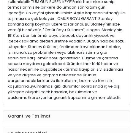
kullanılabilir.TÜM GÜN SÜREN KEYİF:Farklı hacimlere sahip
termoslarımız ile bir kere dolumdan sonra tüm gün
içeceğinizin keyfini çıkarabilirsiniz. Açılıp kapanan tutacağı ile
taşıması da çok kolaydır. .ÖMÜR BOYU GARANTİ:Stanley
zamana karşı koymak üzere tasarlandı. Bu Stanley'nin size
verdiği bir sözdür. "Ömür Boyu Kullanım”, sloganı Stanley'nin
1913'ten beri bir ömür boyu sürecek dayanıklı yiyecek ve
içecek saklama aletleri üretme vaadidir. Bugün hala bu sözü
tutuyorlar. Stanley ürünleri, üretimden kaynaklanan hatalar,
ısı muhafaza problemleri veya akıtma/sızdırma gibi
sorunlara karşı ömür boyu garantilidir. Düşme ve çarpma
sonucu meydana gelebilecek üründeki her türlü hasar ve
hasar nedeni ile oluşabilecek termal kayıplar, sıvı sızdırması
ve yine düşme ve çarpma neticesinde ürünün
parçalarındaki kırıklar vb ile kullanım, bakım ve temizlik
koşullarına uyulmaması gibi durumlar sonrasında iç ve dış
yüzeyde oluşabilecek hasarlar, bozulmalar ve
paslanma/korozyonlar garanti kapsamına girmemektedir.
Garanti ve Teslimat