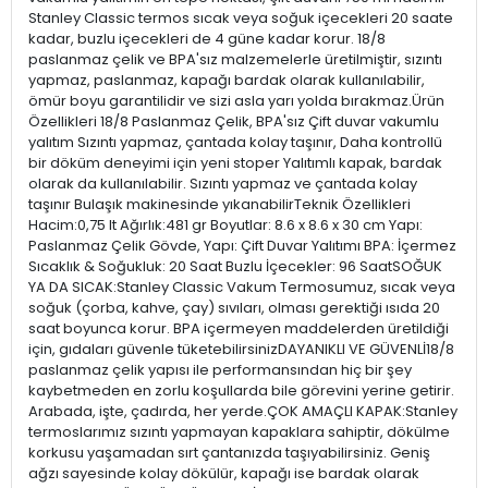
Stanley Classic termos sıcak veya soğuk içecekleri 20 saate
kadar, buzlu içecekleri de 4 güne kadar korur. 18/8
paslanmaz çelik ve BPA'sız malzemelerle üretilmiştir, sızıntı
yapmaz, paslanmaz, kapağı bardak olarak kullanılabilir,
ömür boyu garantilidir ve sizi asla yarı yolda bırakmaz.Ürün
Özellikleri 18/8 Paslanmaz Çelik, BPA'sız Çift duvar vakumlu
yalıtım Sızıntı yapmaz, çantada kolay taşınır, Daha kontrollü
bir döküm deneyimi için yeni stoper Yalıtımlı kapak, bardak
olarak da kullanılabilir. Sızıntı yapmaz ve çantada kolay
taşınır Bulaşık makinesinde yıkanabilirTeknik Özellikleri
Hacim:0,75 lt Ağırlık:481 gr Boyutlar: 8.6 x 8.6 x 30 cm Yapı:
Paslanmaz Çelik Gövde, Yapı: Çift Duvar Yalıtımı BPA: İçermez
Sıcaklık & Soğukluk: 20 Saat Buzlu İçecekler: 96 SaatSOĞUK
YA DA SICAK:Stanley Classic Vakum Termosumuz, sıcak veya
soğuk (çorba, kahve, çay) sıvıları, olması gerektiği ısıda 20
saat boyunca korur. BPA içermeyen maddelerden üretildiği
için, gıdaları güvenle tüketebilirsinizDAYANIKLI VE GÜVENLİ18/8
paslanmaz çelik yapısı ile performansından hiç bir şey
kaybetmeden en zorlu koşullarda bile görevini yerine getirir.
Arabada, işte, çadırda, her yerde.ÇOK AMAÇLI KAPAK:Stanley
termoslarımız sızıntı yapmayan kapaklara sahiptir, dökülme
korkusu yaşamadan sırt çantanızda taşıyabilirsiniz. Geniş
ağzı sayesinde kolay dökülür, kapağı ise bardak olarak