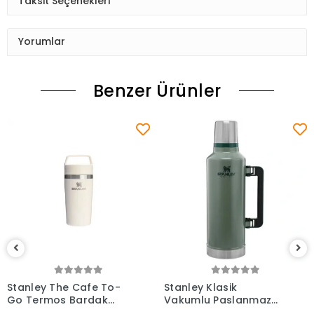
Taksit Seçenekleri
Yorumlar
Benzer Ürünler
Stanley The Cafe To-
Stanley Klasik
Go Termos Bardak
Vakumlu Paslanmaz
0,35 Lt
Çelik Termos 2.3 Lt