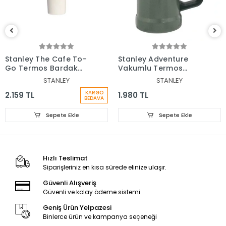
Stanley The Cafe To-
Stanley Adventure
Go Termos Bardak
Vakumlu Termos
0,35 Lt
Bardak 0.70 Lt
STANLEY
STANLEY
KARGO
2.159 TL
1.980 TL
BEDAVA
Sepete Ekle
Sepete Ekle
Hızlı Teslimat
Siparişleriniz en kısa sürede elinize ulaşır.
Güvenli Alışveriş
Güvenli ve kolay ödeme sistemi
Geniş Ürün Yelpazesi
Binlerce ürün ve kampanya seçeneği