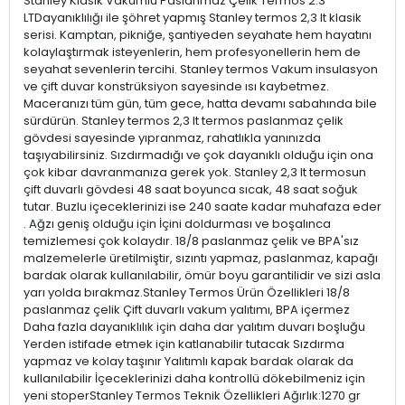
Stanley Klasik Vakumlu Paslanmaz Çelik Termos 2.3
LTDayanıklılığı ile şöhret yapmış Stanley termos 2,3 lt klasik
serisi. Kamptan, pikniğe, şantiyeden seyahate hem hayatını
kolaylaştırmak isteyenlerin, hem profesyonellerin hem de
seyahat sevenlerin tercihi. Stanley termos Vakum insulasyon
ve çift duvar konstrüksiyon sayesinde ısı kaybetmez.
Maceranızı tüm gün, tüm gece, hatta devamı sabahında bile
sürdürün. Stanley termos 2,3 lt termos paslanmaz çelik
gövdesi sayesinde yıpranmaz, rahatlıkla yanınızda
taşıyabilirsiniz. Sızdırmadığı ve çok dayanıklı olduğu için ona
çok kibar davranmanıza gerek yok. Stanley 2,3 lt termosun
çift duvarlı gövdesi 48 saat boyunca sıcak, 48 saat soğuk
tutar. Buzlu içeceklerinizi ise 240 saate kadar muhafaza eder
. Ağzı geniş olduğu için İçini doldurması ve boşalınca
temizlemesi çok kolaydır. 18/8 paslanmaz çelik ve BPA'sız
malzemelerle üretilmiştir, sızıntı yapmaz, paslanmaz, kapağı
bardak olarak kullanılabilir, ömür boyu garantilidir ve sizi asla
yarı yolda bırakmaz.Stanley Termos Ürün Özellikleri 18/8
paslanmaz çelik Çift duvarlı vakum yalıtımı, BPA içermez
Daha fazla dayanıklılık için daha dar yalıtım duvarı boşluğu
Yerden istifade etmek için katlanabilir tutacak Sızdırma
yapmaz ve kolay taşınır Yalıtımlı kapak bardak olarak da
kullanılabilir İçeceklerinizi daha kontrollü dökebilmeniz için
yeni stoperStanley Termos Teknik Özellikleri Ağırlık:1270 gr