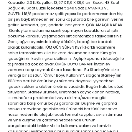
Kapasite: 2.3 Lt Boyutlar: 13,97 X 11,9 X 39,6 cm Sıcak: 48 Saat
Soğuk 48 Saat Buzlu İçecekler: 240 Saat DAYANIKLI VE
GÜVENLİ:18/8 paslanmaz çelik yapısı ile performansından hiç
bir şey kaybetmeden en zorlu koşullarda bile görevini yerine
getirir. Arabada, işte, çadırda, her yerde..ÇOK AMAÇLI KAPAK:
:Stanley termoslarımız sızıntı yapmayan kapaklara sahiptir,
dökülme korkusu yaşamadan sırt çantanızda taşıyabilirsiniz.
Geniş ağzı sayesinde kolay dökülür, kapağı ise bardak
olarak kullanılabilir.TÜM GÜN SÜREN KEYİF:Farklı hacimlere
sahip termoslarımız ile bir kere dolumdan sonra tüm gün
içeceğinizin keyfini çıkarabilirsiniz. Açılıp kapanan tutacağı ile
taşıması da çok kolaydır.ÖMÜR BOYU GARANTİ!Stanley
zamana karşı koymak üzere tasarlandı. Bu Stanley'nin size
verdiği bir sözdür. "Ömür Boyu Kullanım”, sloganı Stanley'nin
1913'ten beri bir ömür boyu sürecek dayanıklı yiyecek ve
içecek saklama aletleri üretme vaadidir. Bugün hala bu sözü
tutuyorlar. Stanley ürünleri, üretimden kaynaklanan hatalar,
ısı muhafaza problemleri veya akıtma/sızdırma gibi
sorunlara karşı ömür boyu garantilidir. Düşme ve çarpma
sonucu meydana gelebilecek üründeki her türlü hasar ve
hasar nedeni ile oluşabilecek termal kayıplar, sıvı sızdırması
ve yine düşme ve çarpma neticesinde ürünün
parçalarındaki kırıklar vb ile kullanım, bakım ve temizlik
koşullarına uyulmaması gibi durumlar sonrasında iç ve dış