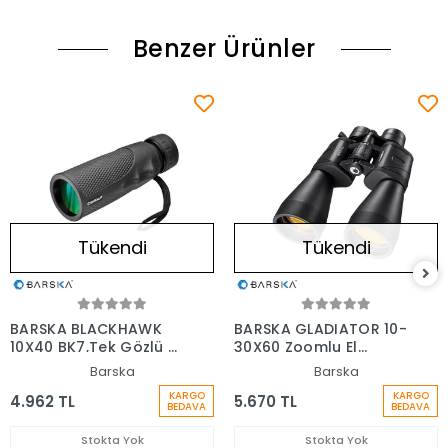
Benzer Ürünler
Tükendi
Tükendi
BARSKA BLACKHAWK
BARSKA GLADIATOR 10-
10X40 BK7,Tek Gözlü El
30X60 Zoomlu El
Dürbünü
Dürbünü
Barska
Barska
KARGO
KARGO
4.962 TL
5.670 TL
BEDAVA
BEDAVA
Stokta Yok
Stokta Yok