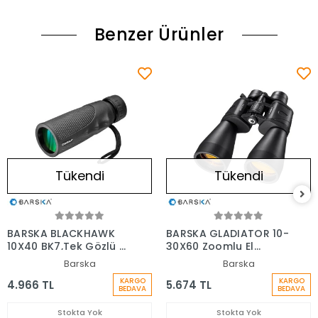
Benzer Ürünler
Tükendi
Tükendi
BARSKA BLACKHAWK
BARSKA GLADIATOR 10-
10X40 BK7,Tek Gözlü El
30X60 Zoomlu El
Dürbünü
Dürbünü
Barska
Barska
KARGO
KARGO
4.966 TL
5.674 TL
BEDAVA
BEDAVA
Stokta Yok
Stokta Yok