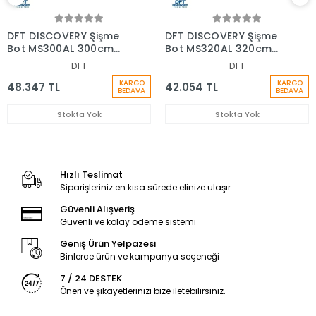
DFT DISCOVERY Şişme
DFT DISCOVERY Şişme
Bot MS300AL 300cm
Bot MS320AL 320cm
Yeşil Seri
Yeşil Seri
DFT
DFT
KARGO
KARGO
48.347 TL
42.054 TL
BEDAVA
BEDAVA
Stokta Yok
Stokta Yok
Hızlı Teslimat
Siparişleriniz en kısa sürede elinize ulaşır.
Güvenli Alışveriş
Güvenli ve kolay ödeme sistemi
Geniş Ürün Yelpazesi
Binlerce ürün ve kampanya seçeneği
7 / 24 DESTEK
Öneri ve şikayetlerinizi bize iletebilirsiniz.