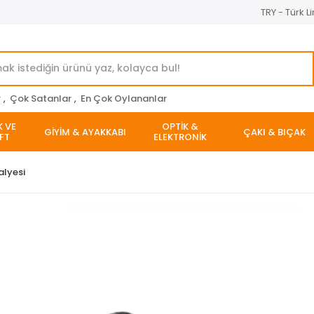
TRY - Türk Li
r
,
Çok Satanlar
,
En Çok Oylananlar
K VE
OPTİK &
GİYİM & AYAKKABI
ÇAKI & BIÇAK
FT
ELEKTRONİK
lyesi