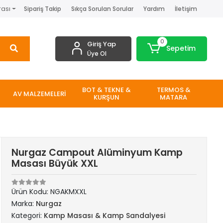
rası
Sipariş Takip
Sıkça Sorulan Sorular
Yardım
İletişim
0
Giriş Yap
Sepetim
Üye Ol
BOT & TEKNE &
TERMOS &
AV MALZEMELERİ
KURŞUN
MATARA
Nurgaz Campout Alüminyum Kamp
Masası Büyük XXL
Ürün Kodu:
NGAKMXXL
Marka:
Nurgaz
Kategori:
Kamp Masası & Kamp Sandalyesi