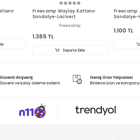
tlanır
Freecamp Waylay Katlanır
Freecamp J
Sandalye-Lacivert
Sandalye-
Freecamp
1.100 TL
1.385 TL
le
Sepete Ekle
Güvenli Alışveriş
Geniş Ürün Yelpazesi
Güvenli ve kolay ödeme sistemi
Binlerce ürün ve kampany