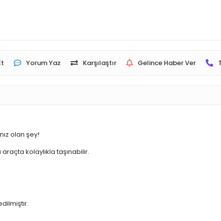
Et
Yorum Yaz
Karşılaştır
Gelince Haber Ver
nız olan şey!
 araçta kolaylıkla taşınabilir.
ilmiştir.