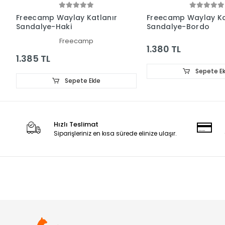
Freecamp Waylay Katlanır
Freecamp Waylay Ka
Sandalye-Haki
Sandalye-Bordo
Freecamp
1.380 TL
1.385 TL
Sepete Ek
Sepete Ekle
Hızlı Teslimat
Siparişleriniz en kısa sürede elinize ulaşır.