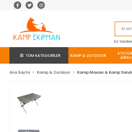
En Yenile
ATICILI
TÜM KATEGORİLER
KAMP & OUTDOOR
AİRSO
Ana Sayfa
Kamp & Outdoor
Kamp Masası & Kamp Sanda