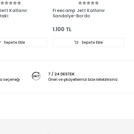
ett Katlanır
Freecamp Jett Katlanır
F
Haki
Sandalye-Bordo
S
1.100 TL
1
Sepete Ekle
Sepete Ekle
7 / 24 DESTEK
a seçeneği
Öneri ve şikayetlerinizi bize iletebilirsiniz.