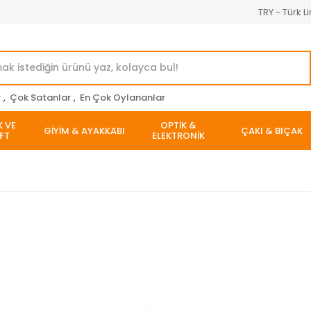
TRY - Türk Li
r
,
Çok Satanlar
,
En Çok Oylananlar
K VE
OPTİK &
GİYİM & AYAKKABI
ÇAKI & BIÇAK
FT
ELEKTRONİK