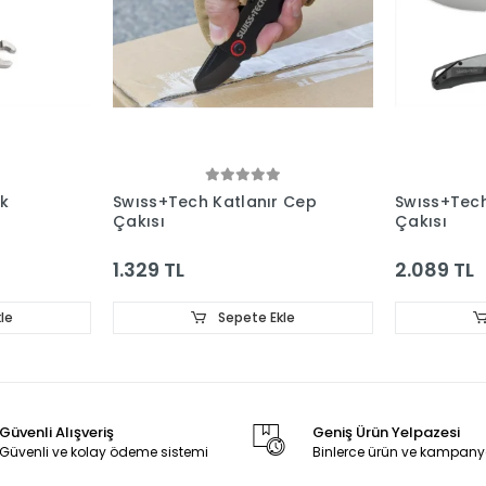
ok
Swıss+Tech Katlanır Cep
Swıss+Tech
Çakısı
Çakısı
1.329 TL
2.089 TL
le
Sepete Ekle
Güvenli Alışveriş
Geniş Ürün Yelpazesi
Güvenli ve kolay ödeme sistemi
Binlerce ürün ve kampany