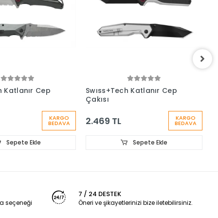
 Katlanır Cep
Swıss+Tech Katlanır Cep
S
Çakısı
A
KARGO
KARGO
2.469 TL
3
BEDAVA
BEDAVA
Sepete Ekle
Sepete Ekle
7 / 24 DESTEK
a seçeneği
Öneri ve şikayetlerinizi bize iletebilirsiniz.