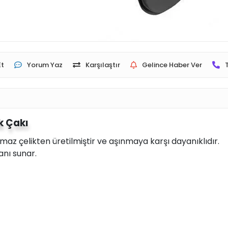
Et
Yorum Yaz
Karşılaştır
Gelince Haber Ver
k Çakı
 çelikten üretilmiştir ve aşınmaya karşı dayanıklıdır.
nı sunar.