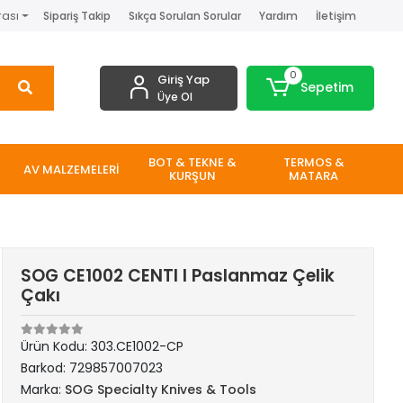
rası
Sipariş Takip
Sıkça Sorulan Sorular
Yardım
İletişim
0
Giriş Yap
Sepetim
Üye Ol
BOT & TEKNE &
TERMOS &
AV MALZEMELERİ
KURŞUN
MATARA
SOG CE1002 CENTI I Paslanmaz Çelik
Çakı
Ürün Kodu:
303.CE1002-CP
Barkod:
729857007023
Marka:
SOG Specialty Knives & Tools