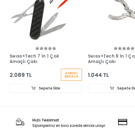
Swıss+Tech 7 İn 1 Çok
Swıss+Tech 9 İn 1 Ç
Amaçlı Çakı
Amaçlı Çakı
KARGO
2.089 TL
1.044 TL
BEDAVA
Sepete Ekle
Sepete Ek
Hızlı Teslimat
Siparişleriniz en kısa sürede elinize ulaşır.