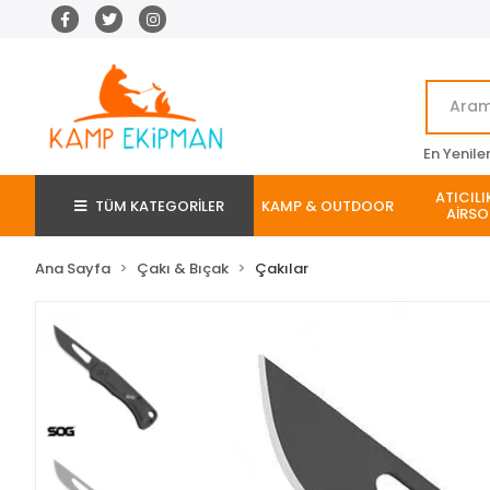
En Yenile
ATICILI
TÜM KATEGORİLER
KAMP & OUTDOOR
AİRSO
Ana Sayfa
Çakı & Bıçak
Çakılar