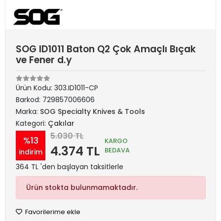
SOG ID1011 Baton Q2 Çok Amaçlı Bıçak
ve Fener d.y
Ürün Kodu:
303.ID1011-CP
Barkod:
729857006606
Marka:
SOG Specialty Knives & Tools
Kategori:
Çakılar
5.030 TL
%13
KARGO
4.374 TL
BEDAVA
indirim
364 TL 'den başlayan taksitlerle
Ürün stokta bulunmamaktadır.
Favorilerime ekle