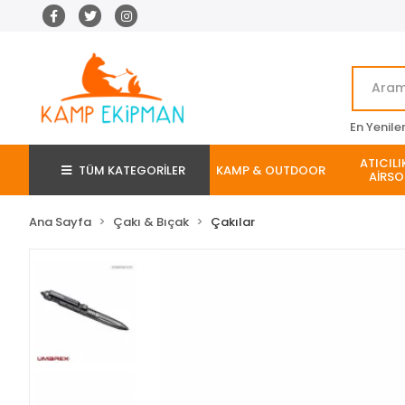
En Yenile
ATICILI
TÜM KATEGORİLER
KAMP & OUTDOOR
AİRSO
Ana Sayfa
Çakı & Bıçak
Çakılar