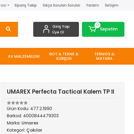
rası
Sipariş Takip
Sıkça Sorulan Sorular
Yardım
İletişim
0
Giriş Yap
Sepetim
Üye Ol
BOT & TEKNE &
TERMOS &
AV MALZEMELERİ
KURŞUN
MATARA
UMAREX Perfecta Tactical Kalem TP II
Ürün Kodu:
477.2.1990
Barkod:
4000844479303
Marka:
Umarex
Kategori:
Çakılar