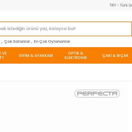
TRY - Türk Li
r
,
Çok Satanlar
,
En Çok Oylananlar
K VE
OPTİK &
GİYİM & AYAKKABI
ÇAKI & BIÇAK
FT
ELEKTRONİK