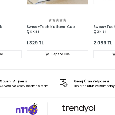
ok
Swıss+Tech Katlanır Cep
Swıss+Tech
Çakısı
Çakısı
1.329 TL
2.089 TL
le
Sepete Ekle
Güvenli Alışveriş
Geniş Ürün Yelpazesi
Güvenli ve kolay ödeme sistemi
Binlerce ürün ve kampany