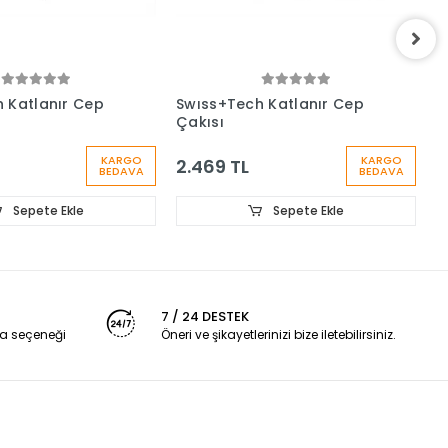
 Katlanır Cep
Swıss+Tech Katlanır Cep
S
Çakısı
A
KARGO
KARGO
2.469 TL
3
BEDAVA
BEDAVA
Sepete Ekle
Sepete Ekle
7 / 24 DESTEK
a seçeneği
Öneri ve şikayetlerinizi bize iletebilirsiniz.