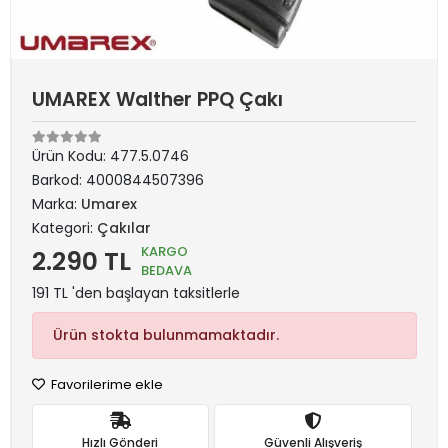
UMAREX Walther PPQ Çakı
Ürün Kodu:
477.5.0746
Barkod:
4000844507396
Marka:
Umarex
Kategori:
Çakılar
KARGO
2.290 TL
BEDAVA
191 TL 'den başlayan taksitlerle
Ürün stokta bulunmamaktadır.
Favorilerime ekle
Hızlı Gönderi
Güvenli Alışveriş