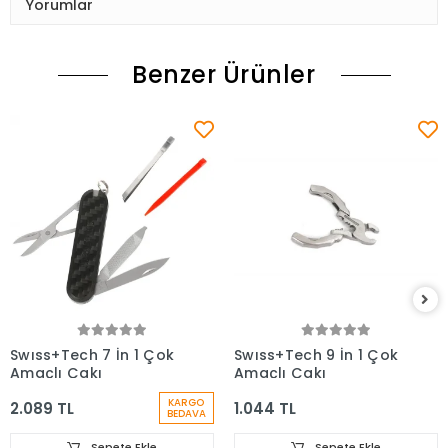
Yorumlar
Benzer Ürünler
Swıss+Tech 7 İn 1 Çok
Swıss+Tech 9 İn 1 Çok
Amaçlı Çakı
Amaçlı Çakı
KARGO
2.089 TL
1.044 TL
BEDAVA
Sepete Ekle
Sepete Ekle