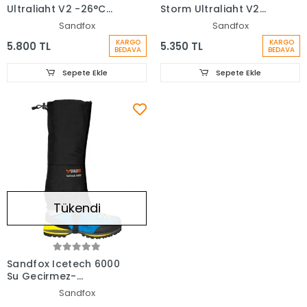
Ultralight V2 -26°C
Storm Ultralight V2
Uyku Tulumu
-22C Uyku Tulumu
Sandfox
Sandfox
KARGO
KARGO
5.800 TL
5.350 TL
BEDAVA
BEDAVA
Sepete Ekle
Sepete Ekle
Tükendi
Sandfox Icetech 6000
Su Geçirmez-
Soluyabilir Teknik
Sandfox
Tozluk