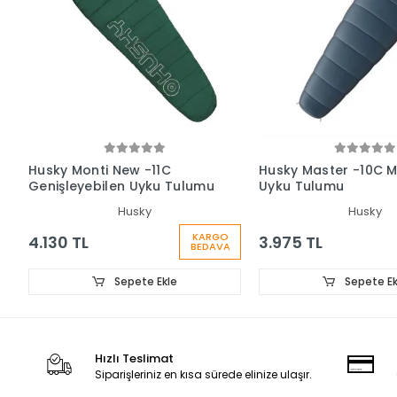
Husky Monti New -11C
Husky Master -10C M
Genişleyebilen Uyku Tulumu
Uyku Tulumu
Husky
Husky
KARGO
4.130 TL
3.975 TL
BEDAVA
Sepete Ekle
Sepete Ek
Hızlı Teslimat
Siparişleriniz en kısa sürede elinize ulaşır.