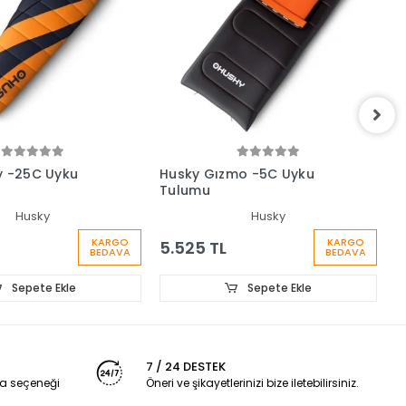
y -25C Uyku
Husky Gızmo -5C Uyku
H
Tulumu
U
Husky
Husky
KARGO
KARGO
5.525 TL
4
BEDAVA
BEDAVA
Sepete Ekle
Sepete Ekle
7 / 24 DESTEK
a seçeneği
Öneri ve şikayetlerinizi bize iletebilirsiniz.