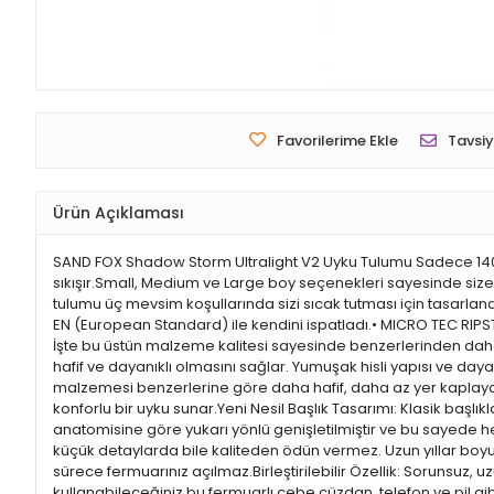
Favorilerime Ekle
Tavsiy
Ürün Açıklaması
SAND FOX Shadow Storm Ultralight V2 Uyku Tulumu Sadece 1400
sıkışır.Small, Medium ve Large boy seçenekleri sayesinde siz
tulumu üç mevsim koşullarında sizi sıcak tutması için tasarl
EN (European Standard) ile kendini ispatladı.• MICRO TEC RIP
İşte bu üstün malzeme kalitesi sayesinde benzerlerinden daha 
hafif ve dayanıklı olmasını sağlar. Yumuşak hisli yapısı ve daya
malzemesi benzerlerine göre daha hafif, daha az yer kaplayan, da
konforlu bir uyku sunar.Yeni Nesil Başlık Tasarımı: Klasik baş
anatomisine göre yukarı yönlü genişletilmiştir ve bu sayede 
küçük detaylarda bile kaliteden ödün vermez. Uzun yıllar boyu g
sürece fermuarınız açılmaz.Birleştirilebilir Özellik: Sorunsuz, u
kullanabileceğiniz bu fermuarlı cebe cüzdan, telefon ve pil gi