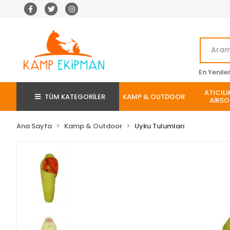
En Yenile
ATICILI
TÜM KATEGORİLER
KAMP & OUTDOOR
AİRSO
Ana Sayfa
Kamp & Outdoor
Uyku Tulumları