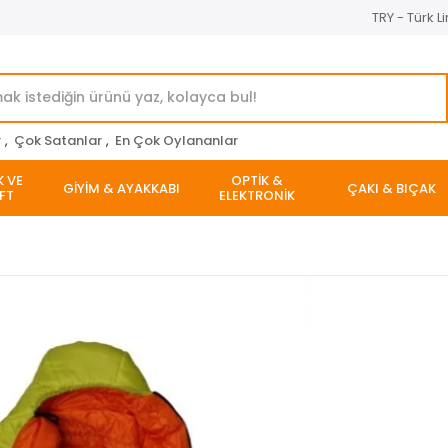
TRY - Türk Li
r
,
Çok Satanlar
,
En Çok Oylananlar
K VE
OPTİK &
GİYİM & AYAKKABI
ÇAKI & BIÇAK
FT
ELEKTRONİK