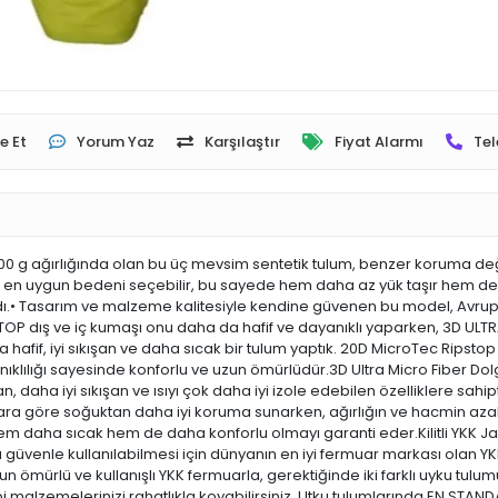
e Et
Yorum Yaz
Karşılaştır
Fiyat Alarmı
Tel
 g ağırlığında olan bu üç mevsim sentetik tulum, benzer koruma değe
e en uygun bedeni seçebilir, bu sayede hem daha az yük taşır hem de
andı.• Tasarım ve malzeme kalitesiyle kendine güvenen bu model, Avru
STOP dış ve iç kumaşı onu daha da hafif ve dayanıklı yaparken, 3D UL
hafif, iyi sıkışan ve daha sıcak bir tulum yaptık. 20D MicroTec Rips
nıklılığı sayesinde konforlu ve uzun ömürlüdür.3D Ultra Micro Fiber Dol
ha iyi sıkışan ve ısıyı çok daha iyi izole edebilen özelliklere sahipti
lıklara göre soğuktan daha iyi koruma sunarken, ağırlığın ve hacmin aza
hem daha sıcak hem de daha konforlu olmayı garanti eder.Kilitli YKK 
üvenle kullanılabilmesi için dünyanın en iyi fermuar markası olan YKK k
zun ömürlü ve kullanışlı YKK fermuarla, gerektiğinde iki farklı uyku tulu
bi malzemelerinizi rahatlıkla koyabilirsiniz. Utku tulumlarında EN ST