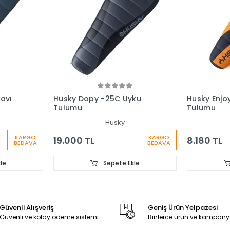
avı
Husky Dopy -25C Uyku
Husky Enjo
Tulumu
Tulumu
Husky
KARGO
KARGO
19.000 TL
8.180 TL
BEDAVA
BEDAVA
le
Sepete Ekle
Güvenli Alışveriş
Geniş Ürün Yelpazesi
Güvenli ve kolay ödeme sistemi
Binlerce ürün ve kampany