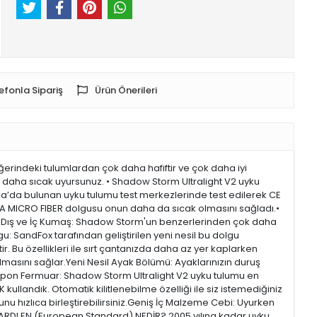
efonla Sipariş
Ürün Önerileri
rindeki tulumlardan çok daha hafiftir ve çok daha iyi
 daha sıcak uyursunuz. • Shadow Storm Ultralight V2 uyku
pa’da bulunan uyku tulumu test merkezlerinde test edilerek CE
TRA MICRO FIBER dolgusu onun daha da sıcak olmasını sağladı.•
top Dış ve İç Kumaş: Shadow Storm'un benzerlerinden çok daha
gu: SandFox tarafından geliştirilen yeni nesil bu dolgu
r. Bu özellikleri ile sırt çantanızda daha az yer kaplarken
lmasını sağlar.Yeni Nesil Ayak Bölümü: Ayaklarınızın duruş
Japon Fermuar: Shadow Storm Ultralight V2 uyku tulumu en
ullandık. Otomatik kilitlenebilme özelliği ile siz istemediğiniz
munu hızlıca birleştirebilirsiniz.Geniş İç Malzeme Cebi: Uyurken
ANDARDI EN (European Standard) NEDİR? 2005 yılına kadar uyku