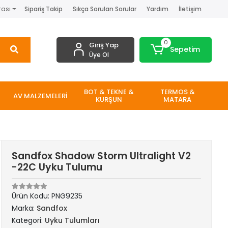
rası
Sipariş Takip
Sıkça Sorulan Sorular
Yardım
İletişim
0
Giriş Yap
Sepetim
Üye Ol
BOT & TEKNE &
TERMOS &
AV MALZEMELERİ
KURŞUN
MATARA
Sandfox Shadow Storm Ultralight V2
-22C Uyku Tulumu
Ürün Kodu:
PNG9235
Marka:
Sandfox
Kategori:
Uyku Tulumları