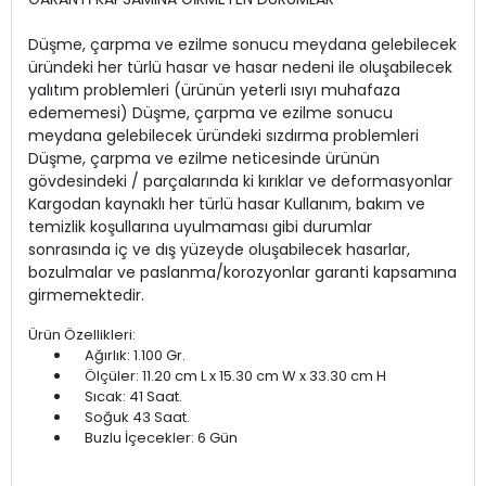
Düşme, çarpma ve ezilme sonucu meydana gelebilecek
üründeki her türlü hasar ve hasar nedeni ile oluşabilecek
yalıtım problemleri (ürünün yeterli ısıyı muhafaza
edememesi) Düşme, çarpma ve ezilme sonucu
meydana gelebilecek üründeki sızdırma problemleri
Düşme, çarpma ve ezilme neticesinde ürünün
gövdesindeki / parçalarında ki kırıklar ve deformasyonlar
Kargodan kaynaklı her türlü hasar Kullanım, bakım ve
temizlik koşullarına uyulmaması gibi durumlar
sonrasında iç ve dış yüzeyde oluşabilecek hasarlar,
bozulmalar ve paslanma/korozyonlar garanti kapsamına
girmemektedir.
Ürün Özellikleri:
Ağırlık: 1.100 Gr.
Ölçüler: 11.20 cm L x 15.30 cm W x 33.30 cm H
Sıcak: 41 Saat.
Soğuk 43 Saat.
Buzlu İçecekler: 6 Gün