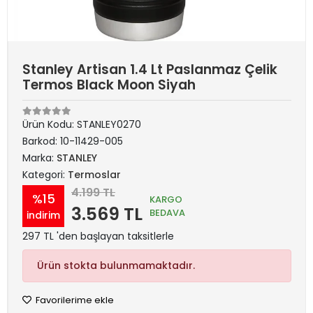
Stanley Artisan 1.4 Lt Paslanmaz Çelik
Termos Black Moon Siyah
Ürün Kodu:
STANLEY0270
Barkod:
10-11429-005
Marka:
STANLEY
Kategori:
Termoslar
4.199 TL
%15
KARGO
3.569 TL
BEDAVA
indirim
297 TL 'den başlayan taksitlerle
Ürün stokta bulunmamaktadır.
Favorilerime ekle