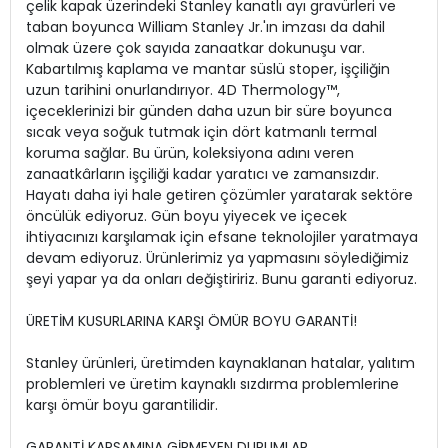
çelik kapak üzerindeki Stanley kanatlı ayı gravürleri ve
taban boyunca William Stanley Jr.'ın imzası da dahil
olmak üzere çok sayıda zanaatkar dokunuşu var.
Kabartılmış kaplama ve mantar süslü stoper, işçiliğin
uzun tarihini onurlandırıyor. 4D Thermology™,
içeceklerinizi bir günden daha uzun bir süre boyunca
sıcak veya soğuk tutmak için dört katmanlı termal
koruma sağlar. Bu ürün, koleksiyona adını veren
zanaatkârların işçiliği kadar yaratıcı ve zamansızdır.
Hayatı daha iyi hale getiren çözümler yaratarak sektöre
öncülük ediyoruz. Gün boyu yiyecek ve içecek
ihtiyacınızı karşılamak için efsane teknolojiler yaratmaya
devam ediyoruz. Ürünlerimiz ya yapmasını söylediğimiz
şeyi yapar ya da onları değiştiririz. Bunu garanti ediyoruz.
ÜRETİM KUSURLARINA KARŞI ÖMÜR BOYU GARANTİ!
Stanley ürünleri, üretimden kaynaklanan hatalar, yalıtım
problemleri ve üretim kaynaklı sızdırma problemlerine
karşı ömür boyu garantilidir.
GARANTİ KAPSAMINA GİRMEYEN DURUMLAR