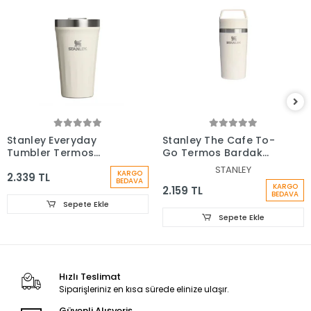
Stanley Everyday
Stanley The Cafe To-
Tumbler Termos
Go Termos Bardak
Bardak 0.47 Lt
0,35 Lt
STANLEY
KARGO
2.339 TL
BEDAVA
KARGO
2.159 TL
BEDAVA
Sepete Ekle
Sepete Ekle
Hızlı Teslimat
Siparişleriniz en kısa sürede elinize ulaşır.
Güvenli Alışveriş