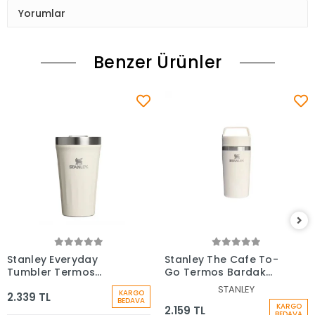
Yorumlar
Benzer Ürünler
Stanley Everyday
Stanley The Cafe To-
Tumbler Termos
Go Termos Bardak
Bardak 0.47 Lt
0,35 Lt
STANLEY
KARGO
2.339 TL
BEDAVA
KARGO
2.159 TL
BEDAVA