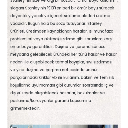
Stanley'nin size verdiği bir sözdür. "Ömür Boyu Kullanım”,
sloganı Stanley'nin 1913'ten beri bir ömür boyu sürecek
dayanıklı yiyecek ve içecek saklama aletleri üretme
vaadidir. Bugün hala bu sözü tutuyorlar. Stanley
ürünleri, üretimden kaynaklanan hatalar, ısı muhafaza
problemleri veya akıtma/sızdırma gibi sorunlara karşı
ömür boyu garantilidir. Düşme ve çarpma sonucu
meydana gelebilecek üründeki her türlü hasar ve hasar
nedeni ile oluşabilecek termal kayıplar, sıvı sızdırması
ve yine düşme ve çarpma neticesinde ürünün
parçalarındaki kırıklar vb ile kullanım, bakım ve temizlik
koşullarına uyulmaması gibi durumlar sonrasında iç ve
dış yüzeyde oluşabilecek hasarlar, bozulmalar ve
paslanma/korozyonlar garanti kapsamına
girmemektedir.