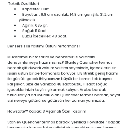
Teknik Özellikleri
Kapasite: 1,18Lt.
Boyutlar: : 9,8 cm uzunluk, 14,8 cm genişlik, 31,2 cm
yükseklik.
Ağırlık: 635 gr.
Soğuk 11 Saat.
Buzlu İçecekler: 48 Saat.
Benzersiz Isı Yalıtımı, Üstün Performans!
Mükemmel bir tasarım ve benzersiz ısı yalıtımını
deneyimlemeye hazır mısınız? Stanley Quencher termos
bardak çift duvarlı vakum yalıtımı sayesinde, içeceklerinizin
ısısını üstün bir performansla koruyor. 1,18 litrelik geniş hacmi
ile günlük içecek ihtiyacınızın büyük bir kısmını tek başına
karşılıyor. Size de yalnızca 48 saat buzlu, 11 saat soğuk
içeceklerinizin keyfini çıkarmak kalıyor. Araba bardak
tutucularıyla da uyumlu olan Quencher termos bardak, hayat
sizi nereye götürürse götürsün her zaman yanınızda.
Flowstate™ Kapak: 3 Aşamalı Özel Tasarım
Stanley Quencher termos bardak, yenilikçi Flowstate™ kapak
tasarımıyla termos teknolojisini bir sonraki seviyeye taşıyor.