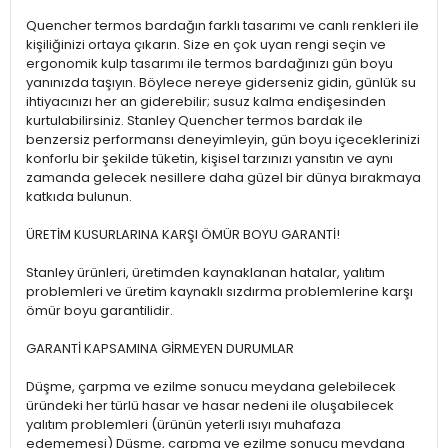
Quencher termos bardağın farklı tasarımı ve canlı renkleri ile
kişiliğinizi ortaya çıkarın. Size en çok uyan rengi seçin ve
ergonomik kulp tasarımı ile termos bardağınızı gün boyu
yanınızda taşıyın. Böylece nereye giderseniz gidin, günlük su
ihtiyacınızı her an giderebilir; susuz kalma endişesinden
kurtulabilirsiniz. Stanley Quencher termos bardak ile
benzersiz performansı deneyimleyin, gün boyu içeceklerinizi
konforlu bir şekilde tüketin, kişisel tarzınızı yansıtın ve aynı
zamanda gelecek nesillere daha güzel bir dünya bırakmaya
katkıda bulunun.
ÜRETİM KUSURLARINA KARŞI ÖMÜR BOYU GARANTİ!
Stanley ürünleri, üretimden kaynaklanan hatalar, yalıtım
problemleri ve üretim kaynaklı sızdırma problemlerine karşı
ömür boyu garantilidir.
GARANTİ KAPSAMINA GİRMEYEN DURUMLAR
Düşme, çarpma ve ezilme sonucu meydana gelebilecek
üründeki her türlü hasar ve hasar nedeni ile oluşabilecek
yalıtım problemleri (ürünün yeterli ısıyı muhafaza
edememesi) Düşme, çarpma ve ezilme sonucu meydana