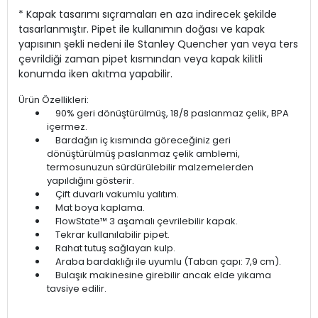
* Kapak tasarımı sıçramaları en aza indirecek şekilde
tasarlanmıştır. Pipet ile kullanımın doğası ve kapak
yapısının şekli nedeni ile Stanley Quencher yan veya ters
çevrildiği zaman pipet kısmından veya kapak kilitli
konumda iken akıtma yapabilir.
Ürün Özellikleri:
90% geri dönüştürülmüş, 18/8 paslanmaz çelik, BPA
içermez.
Bardağın iç kısmında göreceğiniz geri
dönüştürülmüş paslanmaz çelik amblemi,
termosunuzun sürdürülebilir malzemelerden
yapıldığını gösterir.
Çift duvarlı vakumlu yalıtım.
Mat boya kaplama.
FlowState™ 3 aşamalı çevrilebilir kapak.
Tekrar kullanılabilir pipet.
Rahat tutuş sağlayan kulp.
Araba bardaklığı ile uyumlu (Taban çapı: 7,9 cm).
Bulaşık makinesine girebilir ancak elde yıkama
tavsiye edilir.