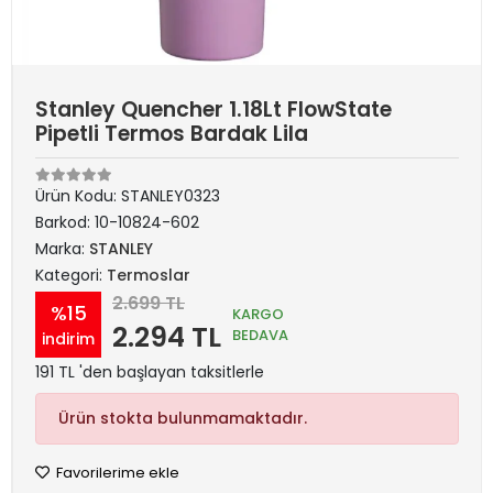
Stanley Quencher 1.18Lt FlowState
Pipetli Termos Bardak Lila
Ürün Kodu:
STANLEY0323
Barkod:
10-10824-602
Marka:
STANLEY
Kategori:
Termoslar
2.699 TL
%15
KARGO
2.294 TL
BEDAVA
indirim
191 TL 'den başlayan taksitlerle
Ürün stokta bulunmamaktadır.
Favorilerime ekle