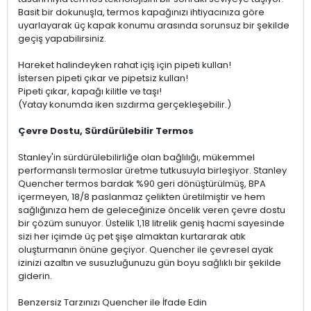
Basit bir dokunuşla, termos kapağınızı ihtiyacınıza göre
uyarlayarak üç kapak konumu arasında sorunsuz bir şekilde
geçiş yapabilirsiniz.
Hareket halindeyken rahat içiş için pipeti kullan!
İstersen pipeti çıkar ve pipetsiz kullan!
Pipeti çıkar, kapağı kilitle ve taşı!
(Yatay konumda iken sızdırma gerçekleşebilir.)
Çevre Dostu, Sürdürülebilir Termos
Stanley'in sürdürülebilirliğe olan bağlılığı, mükemmel
performanslı termoslar üretme tutkusuyla birleşiyor. Stanley
Quencher termos bardak %90 geri dönüştürülmüş, BPA
içermeyen, 18/8 paslanmaz çelikten üretilmiştir ve hem
sağlığınıza hem de geleceğinize öncelik veren çevre dostu
bir çözüm sunuyor. Üstelik 1,18 litrelik geniş hacmi sayesinde
sizi her içimde üç pet şişe almaktan kurtararak atık
oluşturmanın önüne geçiyor. Quencher ile çevresel ayak
izinizi azaltın ve susuzluğunuzu gün boyu sağlıklı bir şekilde
giderin.
Benzersiz Tarzınızı Quencher ile İfade Edin