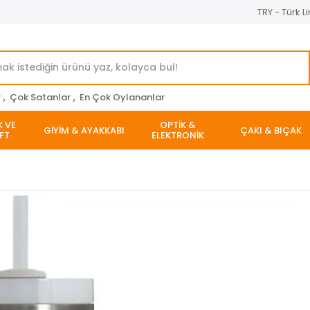
TRY - Türk Li
r
,
Çok Satanlar
,
En Çok Oylananlar
K VE
OPTİK &
GİYİM & AYAKKABI
ÇAKI & BIÇAK
FT
ELEKTRONİK