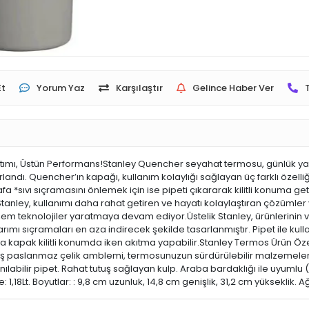
Et
Yorum Yaz
Karşılaştır
Gelince Haber Ver
Yalıtımı, Üstün Performans!Stanley Quencher seyahat termosu, günlük 
rlandı. Quencher’ın kapağı, kullanım kolaylığı sağlayan üç farklı özell
fa *sıvı sıçramasını önlemek için ise pipeti çıkararak kilitli konuma get
Stanley, kullanımı daha rahat getiren ve hayatı kolaylaştıran çözüml
em teknolojiler yaratmaya devam ediyor.Üstelik Stanley, ürünlerinin va
sarımı sıçramaları en aza indirecek şekilde tasarlanmıştır. Pipet ile kul
 kapak kilitli konumda iken akıtma yapabilir.Stanley Termos Ürün Özel
 paslanmaz çelik amblemi, termosunuzun sürdürülebilir malzemelerden 
ılabilir pipet. Rahat tutuş sağlayan kulp. Araba bardaklığı ile uyumlu
1,18Lt. Boyutlar: : 9,8 cm uzunluk, 14,8 cm genişlik, 31,2 cm yükseklik. Ağ