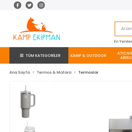
En Yenile
ATICILI
TÜM KATEGORİLER
KAMP & OUTDOOR
AİRSO
Ana Sayfa
Termos & Matara
Termoslar