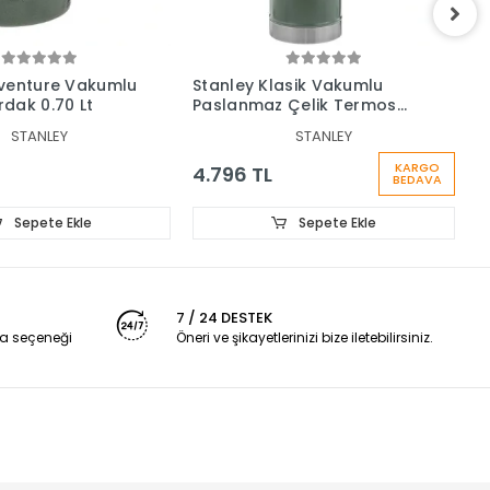
venture Vakumlu
Stanley Klasik Vakumlu
S
dak 0.70 Lt
Paslanmaz Çelik Termos
T
2.3 Lt
STANLEY
STANLEY
3
KARGO
4.796 TL
BEDAVA
Sepete Ekle
Sepete Ekle
7 / 24 DESTEK
a seçeneği
Öneri ve şikayetlerinizi bize iletebilirsiniz.