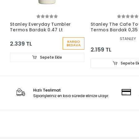
Stanley Everyday Tumbler
Stanley The Cafe T
Termos Bardak 0.47 Lt
Termos Bardak 0,35 
STANLEY
KARGO
2.339 TL
BEDAVA
2.159 TL
Sepete Ekle
Sepete Ek
Hızlı Teslimat
Siparişleriniz en kısa sürede elinize ulaşır.