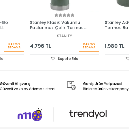
o-Go
Stanley Klasik Vakumlu
Stanley Ad
Lt
Paslanmaz Çelik Termos
Termos Bar
2.3 Lt
STANLEY
KARGO
KARGO
4.796 TL
1.980 TL
BEDAVA
BEDAVA
le
Sepete Ekle
Güvenli Alışveriş
Geniş Ürün Yelpazesi
Güvenli ve kolay ödeme sistemi
Binlerce ürün ve kampany