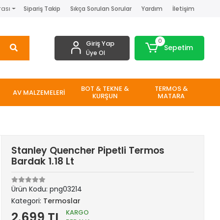
rası
Sipariş Takip
Sıkça Sorulan Sorular
Yardım
İletişim
0
Giriş Yap
Sepetim
Üye Ol
BOT & TEKNE &
TERMOS &
AV MALZEMELERİ
KURŞUN
MATARA
Stanley Quencher Pipetli Termos
Bardak 1.18 Lt
Ürün Kodu:
png03214
Kategori:
Termoslar
KARGO
2.699 TL