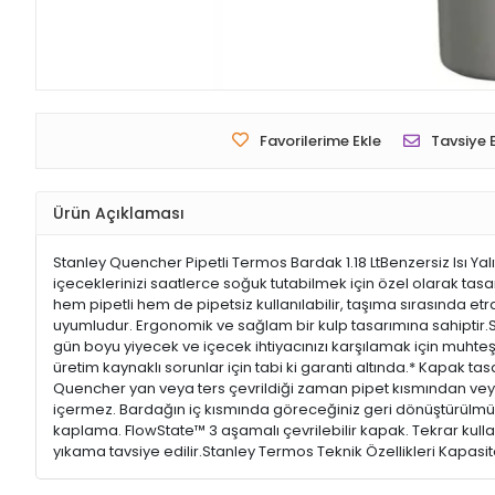
Favorilerime Ekle
Tavsiye 
Ürün Açıklaması
Stanley Quencher Pipetli Termos Bardak 1.18 LtBenzersiz Isı 
içeceklerinizi saatlerce soğuk tutabilmek için özel olarak tasa
hem pipetli hem de pipetsiz kullanılabilir, taşıma sırasında etra
uyumludur. Ergonomik ve sağlam bir kulp tasarımına sahiptir.
gün boyu yiyecek ve içecek ihtiyacınızı karşılamak için muhteş
üretim kaynaklı sorunlar için tabi ki garanti altında.* Kapak ta
Quencher yan veya ters çevrildiği zaman pipet kısmından veya
içermez. Bardağın iç kısmında göreceğiniz geri dönüştürülmüş
kaplama. FlowState™ 3 aşamalı çevrilebilir kapak. Tekrar kullan
yıkama tavsiye edilir.Stanley Termos Teknik Özellikleri Kapasite: 