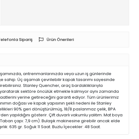
Telefonla Sipariş
Ürün Önerileri
yaşamınızda, antrenmanlarınızda veya uzun iş günlerinde
iğe sahip. Üç aşamalı çevrilebilir kapak tasarımı sayesinde
irebilirsiniz. Stanley Quencher, araç bardaklıklarıyla
er yaratarak sektöre öncülük etmekle kalmıyor aynı zamanda
atlerini yerine getireceğini garanti ediyor. Tüm ürünlerimiz
lanımın doğası ve kapak yapısının şekli nedeni ile Stanley
likleri 90% geri dönüştürülmüş, 18/8 paslanmaz çelik, BPA
yapıldığını gösterir. Çift duvarlı vakumlu yalıtım. Mat boya
 (Taban çapı: 7,9 cm). Bulaşık makinesine girebilir ancak elde
ırlık: 635 gr. Soğuk 11 Saat. Buzlu İçecekler: 48 Saat.