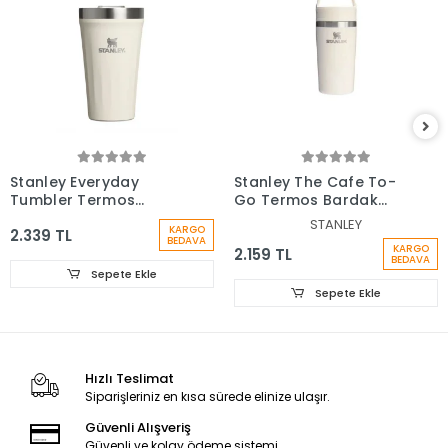
Stanley Everyday
Stanley The Cafe To-
Tumbler Termos
Go Termos Bardak
Bardak 0.47 Lt
0,35 Lt
STANLEY
KARGO
2.339 TL
BEDAVA
KARGO
2.159 TL
BEDAVA
Sepete Ekle
Sepete Ekle
Hızlı Teslimat
Siparişleriniz en kısa sürede elinize ulaşır.
Güvenli Alışveriş
Güvenli ve kolay ödeme sistemi