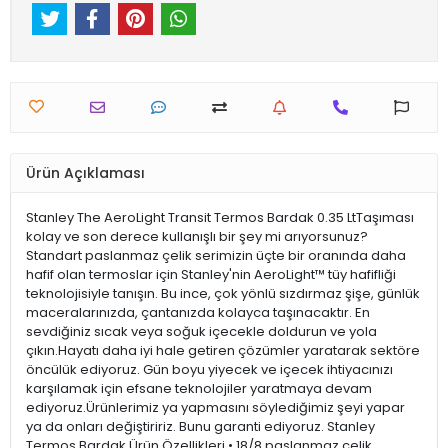
Ürün Açıklaması
Stanley The AeroLight Transit Termos Bardak 0.35 LtTaşıması
kolay ve son derece kullanışlı bir şey mi arıyorsunuz?
Standart paslanmaz çelik serimizin üçte bir oranında daha
hafif olan termoslar için Stanley'nin AeroLight™ tüy hafifliği
teknolojisiyle tanışın. Bu ince, çok yönlü sızdırmaz şişe, günlük
maceralarınızda, çantanızda kolayca taşınacaktır. En
sevdiğiniz sıcak veya soğuk içecekle doldurun ve yola
çıkın.Hayatı daha iyi hale getiren çözümler yaratarak sektöre
öncülük ediyoruz. Gün boyu yiyecek ve içecek ihtiyacınızı
karşılamak için efsane teknolojiler yaratmaya devam
ediyoruz.Ürünlerimiz ya yapmasını söylediğimiz şeyi yapar
ya da onları değiştiririz. Bunu garanti ediyoruz. Stanley
Termos Bardak Ürün Özellikleri • 18/8 paslanmaz çelik,