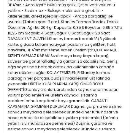
BPA'sız. • AeroLight™ bükülmüş çelik, Çift duvarlı vakumlu
yalıtım. • Sızdırmaz. • Bulaşık makinesine girebilir. •
Kilitlenebilir, direkt içilebilir kapak. • Araba bardaklığı ile
uyumlu (Taban çapı: 7 cm). Stanley Termos Bardak Teknik
Özellikleri Ağırlık: 204 gr Kapasite: 0,35 lt Boyutlar: 6,85 x 7,11 x
16,25 cm Sıcaklık: 4 Saat Soğuk: 6 Saat Soğuk: 20 Saat
DAYANIKLI VE GÜVENLİ:Stanley termos bardak 18/8 yüksek
kalite, gıdada kullanıma uygun paslanmaz çelikten, hafif,
dayanıklı, BPA'sız malzemelerden üretilmiştir.ÇOK AMAÇLI
SIZINTI YAPMAZ KAPAK:Sızdırmaya karşı koyan kapağı
sayesinde gönül rahatlığıyla çantanıza atabilirsiniz. Geniş
ağzı sayesinde bardak olarak da kullanılabilen kapağa
kolay döküm sağlar.KOLAY TEMİZLENİR:Stanley termos
bardağın her parçası, bulaşık makinesinin üst rafında
yıkanabilir.ÜRETİM KUSURLARINA KARŞI ÖMÜR BOYU
GARANTİ!Stanley ürünleri, üretimden kaynaklanan hatalar,
yalıtım problemleri ve üretim kaynaklı sızdırma
problemlerine karşı ömür boyu garantilidir. GARANTİ
KAPSAMINA GİRMEYEN DURUMLAR Düşme, çarpma ve ezilme
sonucu meydana gelebilecek üründeki her türlü hasar ve
hasar nedeni ile oluşabilecek yalıtım problemleri (ürünün
yeterli ısıyı muhafaza edememesi) Düşme, çarpma ve
ezilme sonucu meydana gelebilecek üründeki sızdırma