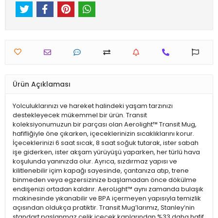
Ürün Açıklaması
Yolculuklarınızı ve hareket halindeki yaşam tarzınızı
destekleyecek mükemmel bir ürün. Transit
koleksiyonumuzun bir parçası olan Aerolight™ Transit Mug,
hafifliğiyle öne çıkarken, içeceklerinizin sıcaklıklarını korur.
İçeceklerinizi 6 saat sıcak, 8 saat soğuk tutarak, ister sabah
işe giderken, ister akşam yürüyüşü yaparken, her türlü hava
koşulunda yanınızda olur. Ayrıca, sızdırmaz yapısı ve
kilitlenebilir içim kapağı sayesinde, çantanıza atıp, trene
binmeden veya egzersizinize başlamadan önce dökülme
endişenizi ortadan kaldırır. AeroLight™ aynı zamanda bulaşık
makinesinde yıkanabilir ve BPA içermeyen yapısıyla temizlik
açısından oldukça pratiktir. Transit Mug’larımız, Stanley’nin
standart paslanmaz çelik içecek kaplarından %33 daha hafif