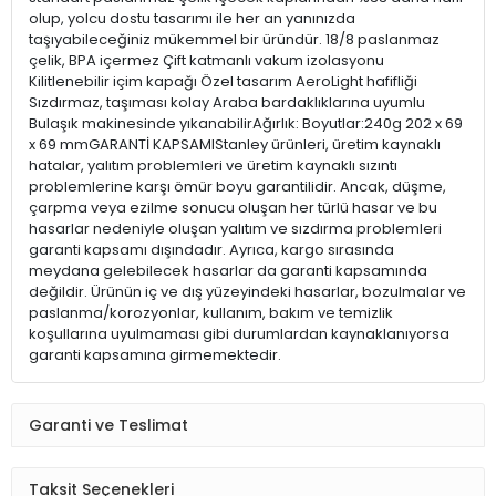
olup, yolcu dostu tasarımı ile her an yanınızda
taşıyabileceğiniz mükemmel bir üründür. 18/8 paslanmaz
çelik, BPA içermez Çift katmanlı vakum izolasyonu
Kilitlenebilir içim kapağı Özel tasarım AeroLight hafifliği
Sızdırmaz, taşıması kolay Araba bardaklıklarına uyumlu
Bulaşık makinesinde yıkanabilirAğırlık: Boyutlar:240g 202 x 69
x 69 mmGARANTİ KAPSAMIStanley ürünleri, üretim kaynaklı
hatalar, yalıtım problemleri ve üretim kaynaklı sızıntı
problemlerine karşı ömür boyu garantilidir. Ancak, düşme,
çarpma veya ezilme sonucu oluşan her türlü hasar ve bu
hasarlar nedeniyle oluşan yalıtım ve sızdırma problemleri
garanti kapsamı dışındadır. Ayrıca, kargo sırasında
meydana gelebilecek hasarlar da garanti kapsamında
değildir. Ürünün iç ve dış yüzeyindeki hasarlar, bozulmalar ve
paslanma/korozyonlar, kullanım, bakım ve temizlik
koşullarına uyulmaması gibi durumlardan kaynaklanıyorsa
garanti kapsamına girmemektedir.
Garanti ve Teslimat
Taksit Seçenekleri