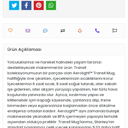
Ürün Açıklaması
Yolculuklarınızı ve hareket halindeki yaşam tarzınızı
destekleyecek mükemmel bir ürün. Transit
koleksiyonumuzun bir parçası olan Aerolight™ Transit Mug,
hafifliğiyle öne çıkarken, içeceklerinizin sıcaklıklarını korur.
İçeceklerinizi 6 saat sıcak, 8 saat soğuk tutarak, ister sabah
işe giderken, ister akşam yürüyüşü yaparken, her türlü hava
koşulunda yanınızda olur. Ayrıca, sızdırmaz yapısı ve
kilitlenebilir içim kapağı sayesinde, çantanıza atıp, trene
binmeden veya egzersizinize başlamadan önce dökülme
endişenizi ortadan kaldırır. AeroLight™ aynı zamanda bulaşık
makinesinde yıkanabilir ve BPA içermeyen yapısıyla temizlik
açısından oldukça pratiktir. Transit Mug’larımız, Stanley’nin
standart paslanmaz çelik içecek kaplarından %33 daha hafif