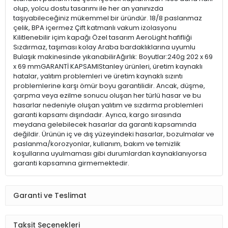
olup, yolcu dostu tasarımı ile her an yanınızda
taşıyabileceğiniz mükemmel bir üründür. 18/8 paslanmaz
çelik, BPA içermez Çift katmanlı vakum izolasyonu
Kilitlenebilir içim kapağı Özel tasarım AeroLight hafifliği
Sızdırmaz, taşıması kolay Araba bardaklıklarına uyumlu
Bulaşık makinesinde yıkanabilirAğırlık: Boyutlar:240g 202 x 69
x 69 mmGARANTİ KAPSAMIStanley ürünleri, üretim kaynaklı
hatalar, yalıtım problemleri ve üretim kaynaklı sızıntı
problemlerine karşı ömür boyu garantilidir. Ancak, düşme,
çarpma veya ezilme sonucu oluşan her türlü hasar ve bu
hasarlar nedeniyle oluşan yalıtım ve sızdırma problemleri
garanti kapsamı dışındadır. Ayrıca, kargo sırasında
meydana gelebilecek hasarlar da garanti kapsamında
değildir. Ürünün iç ve dış yüzeyindeki hasarlar, bozulmalar ve
paslanma/korozyonlar, kullanım, bakım ve temizlik
koşullarına uyulmaması gibi durumlardan kaynaklanıyorsa
garanti kapsamına girmemektedir.
Garanti ve Teslimat
Taksit Seçenekleri