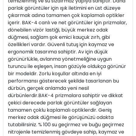
temizlenmiş ve su sızdırmaz yapıya sahiptir. Daha
parlak görüntüler için ışık iletimini en üst düzeye
çıkarmak adına tamamen çok kaplamalı optikler
içerir. BAK-4 canlı ve net görüntüler için prizmalar,
dönebilen vizör lastiği, büyük merkez odak
düğmesi, sağlam şok emici kauçuk zırh, gibi
özellikleri vardır. Güvenli tutuş için kaymaz ve
ergonomik tasarıma sahiptir. Av için düşük
görünürlükle, avlanma yönetmeliğine uygun
turuncu ile eşleşen, insan gözüyle oldukça görünür
bir modeldir. Zorlu koşullar altında en iyi
performansı gösterecek şekilde tasarlanan bu
dürbün, gerçek anlamda yeni nesil
dürbünlerdir.BAK-4 prizmalara sahiptir ve dikkat
çekici derecede parlak görüntüler sağlayan
tamamen çoklu kaplamalı optiklerdir. Geniş
merkez odak düğmesi ile görüşünüzü odakta
tutabilirsiniz. % 100 su geçirmez ve buğu geçirmez
nitrojenle temizlenmiş gövdeye sahip, kaymaz ve