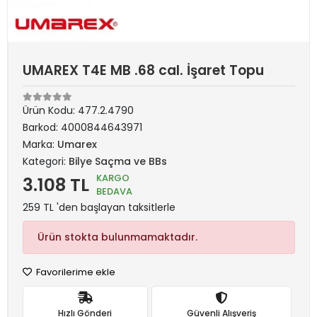
UMAREX T4E MB .68 cal. İşaret Topu
Ürün Kodu:
477.2.4790
Barkod:
4000844643971
Marka:
Umarex
Kategori:
Bilye Saçma ve BBs
KARGO
3.108 TL
BEDAVA
259 TL 'den başlayan taksitlerle
Ürün stokta bulunmamaktadır.
Favorilerime ekle
Hızlı Gönderi
Güvenli Alışveriş