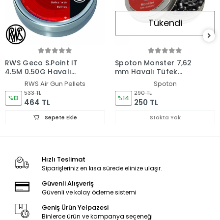
Tükendi
RWS Geco S.Point IT
Spoton Monster 7,62
4,5M 0,50G Havalı
mm Havalı Tüfek
Saçma *500
Saçması
RWS Air Gun Pellets
Spoton
533 TL
290 TL
%13
%14
464 TL
250 TL
Sepete Ekle
Stokta Yok
Hızlı Teslimat
Siparişleriniz en kısa sürede elinize ulaşır.
Güvenli Alışveriş
Güvenli ve kolay ödeme sistemi
Geniş Ürün Yelpazesi
Binlerce ürün ve kampanya seçeneği