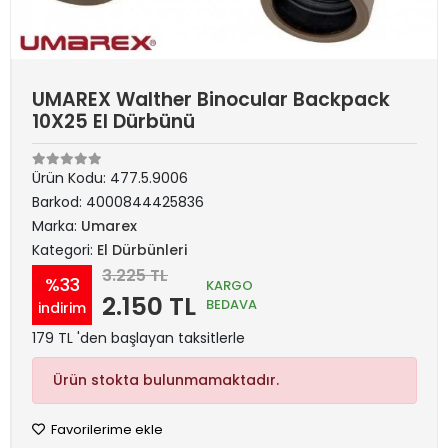
UMAREX Walther Binocular Backpack
10X25 El Dürbünü
Ürün Kodu:
477.5.9006
Barkod:
4000844425836
Marka:
Umarex
Kategori:
El Dürbünleri
3.225 TL
%33
KARGO
2.150 TL
BEDAVA
indirim
179 TL 'den başlayan taksitlerle
Ürün stokta bulunmamaktadır.
Favorilerime ekle