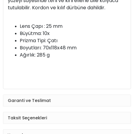
yüzeyi sayesinde terli ve kirli ellerle bile kolyaca
tutulabilir. Kordon ve kılıf dürbüne dahildir.
Lens Çapı : 25 mm
Büyütma: 10x
Prizma Tipi: Çatı
Boyutları: 70x118x48 mm
Ağırlık: 285 g
Garanti ve Teslimat
Taksit Seçenekleri